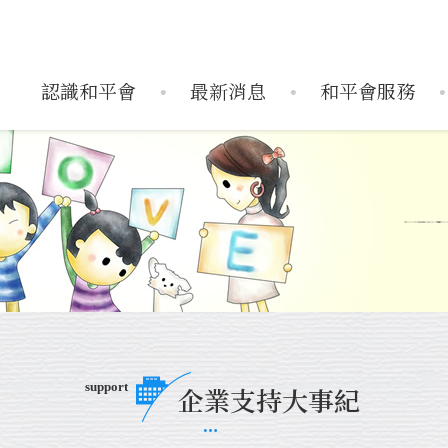
認識和平會
最新消息
和平會服務
織架構
服務據點
活動訊息
捐款運用
歷史活動
年度報告
媒體報導
搶救受飢兒
兒童藝術輔導中
企業
搶救
support
企業支持大事紀