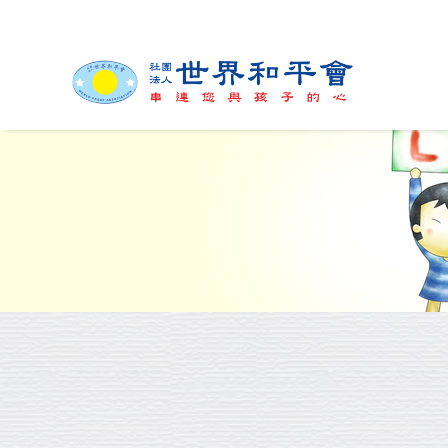
緣起與簡介
組