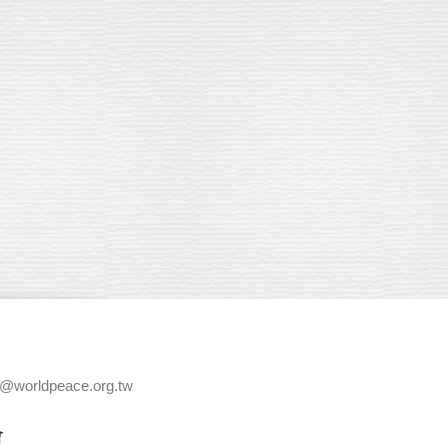
e@worldpeace.org.tw
會