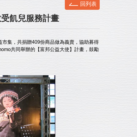
回列表
救受飢兒服務計畫
益市集，共捐贈409份商品做為義賣，協助募得
momo共同舉辦的【富邦公益大使】計畫，鼓勵