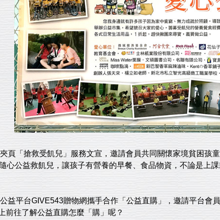
型錄夾頁「搶救受飢兒」服務文宣，邀請會員共同關懷家境貧困孩
一起隨心公益救飢兒，讓孩子有營養的早餐、食品物資，不論是上
路公益平台GIVE543贈物網攜手合作「公益直購」，邀請平台會
上前往了解公益直購怎麼「購」呢？