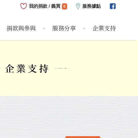
我的捐款 / 義買
服務據點
0
捐款與參與
服務分享
企業支持
心
志工
危機兒
服務方案
近期支持企業
偏鄉圓夢
捐款方式
服務紀實
企業支持大事紀
物資需求
個案故事
個人參與
服務影片
如何支持
企業支持