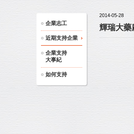
2014-05-28
企業志工
輝瑞大藥
近期支持企業
企業支持
大事紀
如何支持