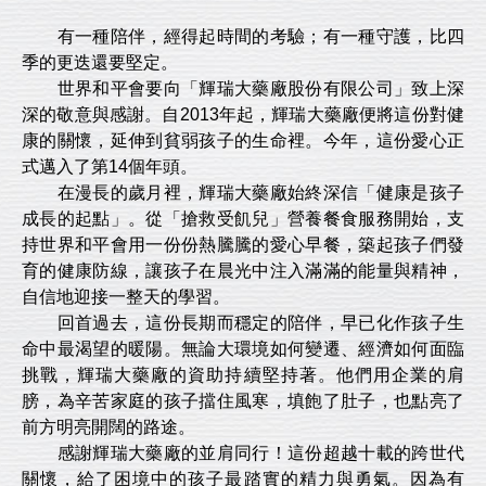
有一種陪伴，經得起時間的考驗；有一種守護，比四
季的更迭還要堅定。
世界和平會要向「輝瑞大藥廠股份有限公司」致上深
深的敬意與感謝。自2013年起，輝瑞大藥廠便將這份對健
康的關懷，延伸到貧弱孩子的生命裡。今年，這份愛心正
式邁入了第14個年頭。
在漫長的歲月裡，輝瑞大藥廠始終深信「健康是孩子
成長的起點」。從「搶救受飢兒」營養餐食服務開始，支
持世界和平會用一份份熱騰騰的愛心早餐，築起孩子們發
育的健康防線，讓孩子在晨光中注入滿滿的能量與精神，
自信地迎接一整天的學習。
回首過去，這份長期而穩定的陪伴，早已化作孩子生
命中最渴望的暖陽。無論大環境如何變遷、經濟如何面臨
挑戰，輝瑞大藥廠的資助持續堅持著。他們用企業的肩
膀，為辛苦家庭的孩子擋住風寒，填飽了肚子，也點亮了
前方明亮開闊的路途。
感謝輝瑞大藥廠的並肩同行！這份超越十載的跨世代
關懷，給了困境中的孩子最踏實的精力與勇氣。因為有