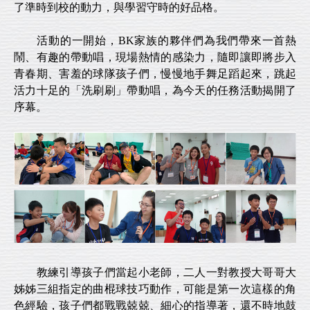
了準時到校的動力，與學習守時的好品格。
活動的一開始，BK家族的夥伴們為我們帶來一首熱
鬧、有趣的帶動唱，現場熱情的感染力，隨即讓即將步入
青春期、害羞的球隊孩子們，慢慢地手舞足蹈起來，跳起
活力十足的「洗刷刷」帶動唱，為今天的任務活動揭開了
序幕。
教練引導孩子們當起小老師，二人一對教授大哥哥大
姊姊三組指定的曲棍球技巧動作，可能是第一次這樣的角
色經驗，孩子們都戰戰兢兢、細心的指導著，還不時地鼓