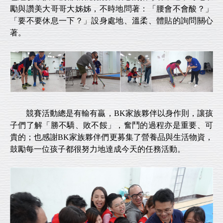
勵與讚美大哥哥大姊姊，不時地問著：「腰會不會酸？」
「要不要休息一下？」設身處地、溫柔、體貼的詢問關心
著。
競賽活動總是有輸有贏，BK家族夥伴以身作則，讓孩
子們了解「勝不驕、敗不餒」，奮鬥的過程亦是重要、可
貴的；也感謝BK家族夥伴們更募集了營養品與生活物資，
鼓勵每一位孩子都很努力地達成今天的任務活動。