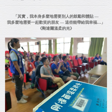
「其實，我本身多麼地需要別人的鼓勵和體貼 —
我多麼地需要一起歡笑的朋友 — 這些能帶給我幸福…」
《剛達爾溫柔的光》