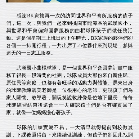
感謝BK家族再一次的訪問世界和平會所服務的孩子
們，這一次，與我們一起來到桃園市龍潭區的武漢國小，
與世界和平會偏鄉圓夢服務的曲棍球隊孩子們做任務活
動。這是個星期三上班日的下午時光，BK家族的夥伴們卻
各個一一排開行程，一共出席了25位夥伴來到現場，參與
這天的一日志工服務。
武漢國小曲棍球隊，是一個世界和平會圓夢計畫中服
務了很長一段時間的社團，球隊成員大部份來自新住民、
原住民等家庭，也都有著旺盛的活動力與體能。屏東出身
的球隊教練麗美老師是一位很用心的老師，更視孩子們為
家人關懷、教導著，開玩笑說教練像是位地下里長，每每
球隊練習結束後還會一一去確認孩子們是否有確實回了
家，就像一位媽媽擔心著孩子。
球隊的訓練實屬不易，一大清早就得提前到校做晨
訓，下課後還得留下來繼續做訓練，但孩子們卻因此找到