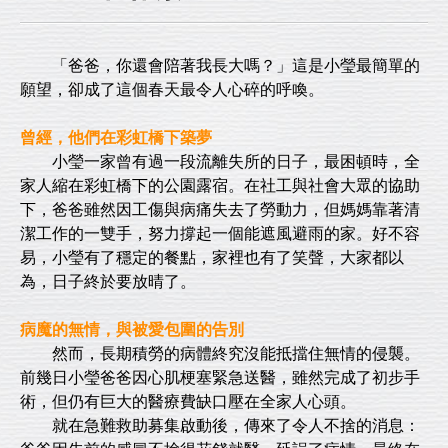
「爸爸，你還會陪著我長大嗎？」這是小瑩最簡單的
願望，卻成了這個春天最令人心碎的呼喚。
曾經，他們在彩虹橋下築夢
小瑩一家曾有過一段流離失所的日子，最困頓時，全
家人縮在彩虹橋下的公園露宿。在社工與社會大眾的協助
下，爸爸雖然因工傷與病痛失去了勞動力，但媽媽靠著清
潔工作的一雙手，努力撐起一個能遮風避雨的家。好不容
易，小瑩有了穩定的餐點，家裡也有了笑聲，大家都以
為，日子終於要放晴了。
病魔的無情，與被愛包圍的告別
然而，長期積勞的病體終究沒能抵擋住無情的侵襲。
前幾日小瑩爸爸因心肌梗塞緊急送醫，雖然完成了初步手
術，但仍有巨大的醫療費缺口壓在全家人心頭。
就在急難救助募集啟動後，傳來了令人不捨的消息：