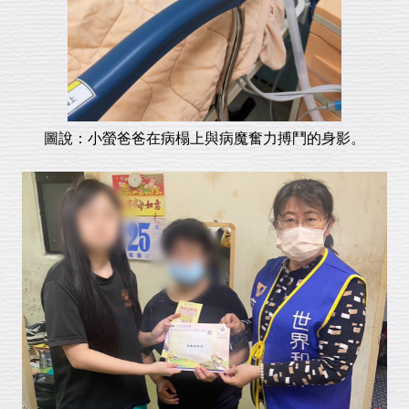
圖說：小螢爸爸在病榻上與病魔奮力搏鬥的身影。