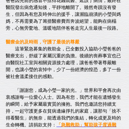
爸爸因先前的感冒不捨得花錢就醫、延誤了病情，最終在
醫院發出病危通知後，平靜地離開了。雖然奇蹟沒有發
生，但因為有您及時伸出的援手，讓瀕臨崩潰的小瑩與媽
媽，不再需要為了籌措醫療費而奔波絕望，能夠在病榻
旁，心無旁騖地、溫暖地陪伴爸爸走完人生最後一段路。
醫療金的及時雨，守護了最後的尊嚴
這筆緊急募集的救助金，已全數投入協助小瑩爸爸的
醫療支出，舒緩了家屬沉重的負擔。後續的喪葬事宜也已
由醫院社工室與相關資源接力處理，讓爸爸帶著尊嚴離
開，也讓小瑩的哀悼中，少了一份經濟的惶恐，多了一份
被社會溫柔接住的感動。
「謝謝您，成為小瑩一家的光。」世界和平會再次由
衷感謝每一位愛心人士。因為有您，我們才能在遺憾發生
的瞬間，給予家屬最實質的擁抱。我們也邀請您持續支
持，一起守護更多在貧病邊緣掙扎的家庭，讓那句「捨不
得看醫生」的無奈，能透過我們的集結，轉化成更及時的
生命轉機。請捐款支持：
「急難救助」幫助孩子度過難