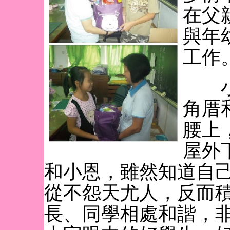
在父
與年
工作
小文
角厝
腰上
屋外
和小恩，雖然知道自
從不怨天尤人，反而
長、同學相處和諧，