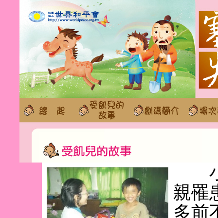
小文
親罹
多前