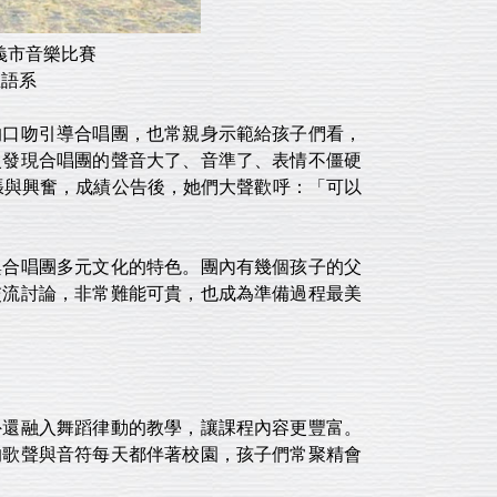
義市音樂比賽
亞語系
的口吻引導合唱團，也常親身示範給孩子們看，
慢發現合唱團的聲音大了、音準了、表情不僵硬
張與興奮，成績公告後，她們大聲歡呼：「可以
興合唱團多元文化的特色。團內有幾個孩子的父
交流討論，非常難能可貴，也成為準備過程最美
外還融入舞蹈律動的教學，讓課程內容更豐富。
的歌聲與音符每天都伴著校園，孩子們常聚精會