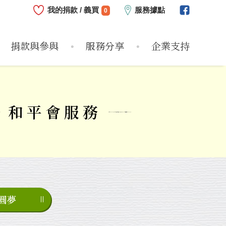
我的捐款 / 義買
服務據點
0
捐款與參與
服務分享
企業支持
心
志工
危機兒
服務方案
近期支持企業
偏鄉圓夢
捐款方式
服務紀實
企業支持大事紀
物資需求
個案故事
個人參與
服務影片
如何支持
和平會服務
圓夢