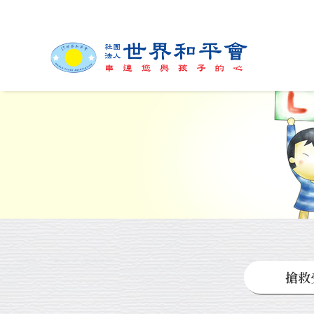
緣起與簡介
組
搶救