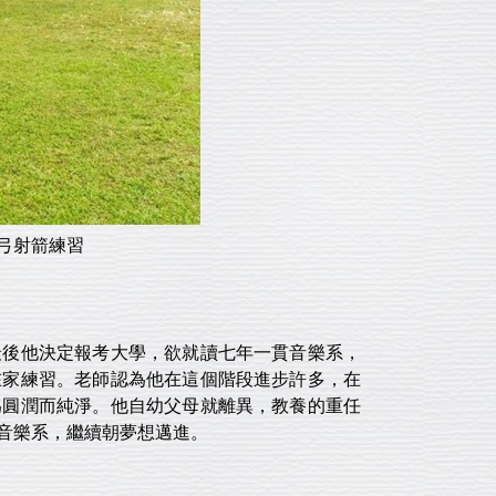
裸弓射箭練習
最後他決定報考大學，欲就讀七年一貫音樂系，
在家練習。老師認為他在這個階段進步許多，在
為圓潤而純淨。他自幼父母就離異，教養的重任
音樂系，繼續朝夢想邁進。