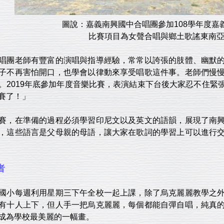
圖說：嘉義南興國中合唱團參加108學年度嘉
比賽項目為女聲合唱與鄉土歌謠東南
唱團老師有豐富的演唱與指導經驗，常常以誇張的肢體、幽默
子不再害怕開口，也學會以律動來享受唱歌這件事。老師們慢
。2019年底參加年度音樂比賽，表演結束下台後大家忍不住緊
賽了！」
賽，在準備的過程必須學習印尼文以及英文的語韻，展現了南
，這些語言是父母親的母語，讓大家在歌詞的學習上可以進行
者
國小每週利用星期三下午全校一起上課，除了烏克麗麗教學之
有十人上下，但人手一把烏克麗麗，每個都能自彈自唱，純真
成為學校最美麗的一幅畫。