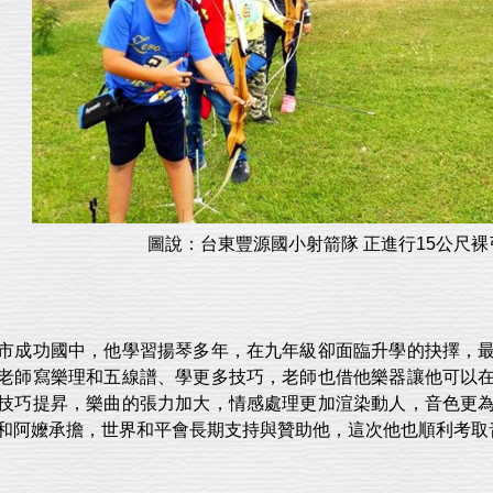
圖說：台東豐源國小射箭隊 正進行15公尺
市成功國中，他學習揚琴多年，在九年級卻面臨升學的抉擇，
老師寫樂理和五線譜、學更多技巧，老師也借他樂器讓他可以
技巧提昇，樂曲的張力加大，情感處理更加渲染動人，音色更
和阿嬤承擔，世界和平會長期支持與贊助他，這次他也順利考取