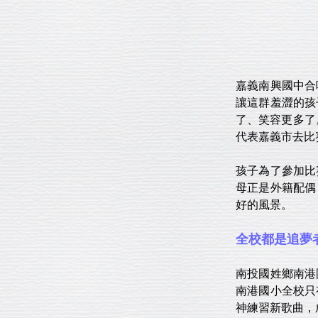
嘉義南興國中合
讓這群羞澀的孩
了、笑容更多了
代表嘉義市去比
孩子為了參加比
母正是外籍配偶
好的風景。
全校都是追夢
南投國姓鄉南港
南港國小全校只
神練習新歌曲，