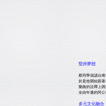
堅持夢想
蔡同學就讀台南
於是他開始跟著
樂曲的詮釋上因
全由年邁的阿公
多元文化融合