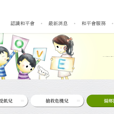
認識和平會
最新消息
和平會服務
織架構
服務據點
活動訊息
捐款運用
歷史活動
年度報告
媒體報導
搶救受飢兒
兒童藝術輔導中
企業
搶救
受飢兒
搶救危機兒
偏鄉