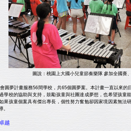
圖說：桃園上大國小兒童節奏樂隊 參加全國賽
和平會圓夢計畫服務56間學校，共65個圓夢案。本計畫一直以來
過學校的協助與支持，鼓勵孩童與社團達成夢想，也希望孩童
如果孩童個案具有傑出專長，個性努力奮勉卻因家境因素無法
導。
卓越