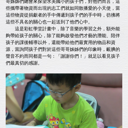
哥姊姊們總會來探望水美國小的孩子們，對他們而言，這
些攜帶著物資而出現的志工們就如同散播愛的小天使，當
這些物資從捐獻者的手中傳遞到孩子們的手中時，彷彿將
這些不具名的關心也一起送到了他們心中。
這是彩虹學堂計畫中，除了音樂的學習之外，額外能
夠帶給孩子的關心，除了能夠啟發他們才藝的潛能、陪伴
孩子的課後輔導以外，還能帶給他們最實用的物品和資
源，當詢問孩子們對於這些哥哥姊姊們的印象時，靦腆的
聲音不約而同都是一句：「謝謝你們！」就足以看見孩子
們最真切的感謝。