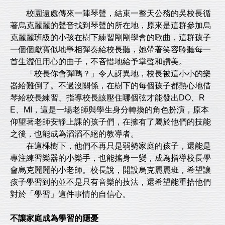
校園遠處傳來一陣琴聲，結束一整天公務的吳校長循
著烏克麗麗的聲音找到琴聲的所在地，原來是這群參加烏
克麗麗班級的小孩在樹下練習剛剛學會的歌曲，這群孩子
一個個獻寶似地爭相彈奏給校長聽，她帶著笑容聆聽每一
首生澀但用心的曲子，不吝惜地給予掌聲和讚美。
「校長你會彈嗎？」令人訝異地，校長被這小小的樂
器給難倒了。不過沒關係，在樹下的每個孩子都熱心地借
琴給校長練習、指導校長該壓住哪個弦才能發出DO、R
E、MI，這是一場老師與學生身分轉換的角色扮演，原本
仰望著老師安靜上課的孩子們，在擁有了屬於他們的技能
之後，也能成為滔滔不絕的教導者。
在這棵樹下，他們不再只是弱勢家庭的孩子，還能是
專注練習樂器的小樂手，也能搖身一變，成為指導校長學
會烏克麗麗的小老師。校長說，開設烏克麗麗班，希望讓
孩子學習到的並不是只有音樂的技法，還希望能重拾他們
對於「學習」這件事情的自信心。
不讓家庭成為學習的隱憂