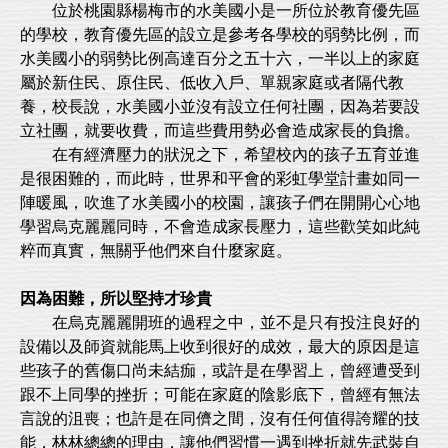
位於桃園縣楊梅市的水美國小是一所位於教育優先區
的學校，教育優先區的設立是參考各學校的弱勢比例，而
水美國小的弱勢比例高達百分之五十六，一半以上的家庭
屬於新住民、原住民、低收入戶、單親家庭或者隔代教
養，校長說，水美國小並沒有設立任何社團，因為若要設
立社團，就要收費，而這些費用勢必會造成家長的負擔。
在有經濟壓力的狀況之下，希望校內的孩子五育並進
是很困難的，而此時，世界和平會的彩虹學堂計畫如同一
陣暖風，吹進了水美國小的校園，讓孩子們在開開心心地
學習烏克麗麗同時，不會造成家長壓力，這些歡笑如此純
粹而真實，無關乎他們來自什麼家庭。
因為困難，所以堅持才珍貴
在烏克麗麗開班的過程之中，並不是只有投注良好的
設備以及師資就能馬上收到很好的成效，最大的原因是這
些孩子的舊傷口尚未結痂，或許是在學習上，曾經遭受到
跟不上同學的挫折；可能在家庭的陰影底下，曾經有無法
言說的沮喪；也許是在同儕之間，沒有任何值得誇耀的技
能，林林總總的理由，讓他們習慣一遇到挫折就先武裝自