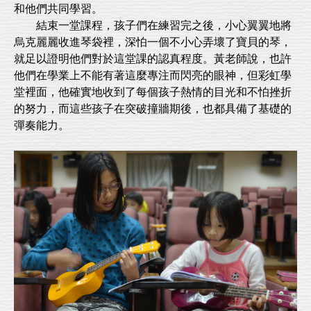
和他們共同學習。
結束一堂課程，孩子們在練習完之後，小心翼翼地將
烏克麗麗收進琴袋裡，深怕一個不小心弄壞了寶貝的琴，
就足以證明他們對於這堂課的認真程度。黃老師說，也許
他們在學業上不能有著這麼專注而閃亮的眼神，但彩虹學
堂裡面，他確實地收到了每個孩子熱情的目光和不怕挫折
的努力，而這些孩子在突破撞牆期後，也都具備了基礎的
彈奏能力。