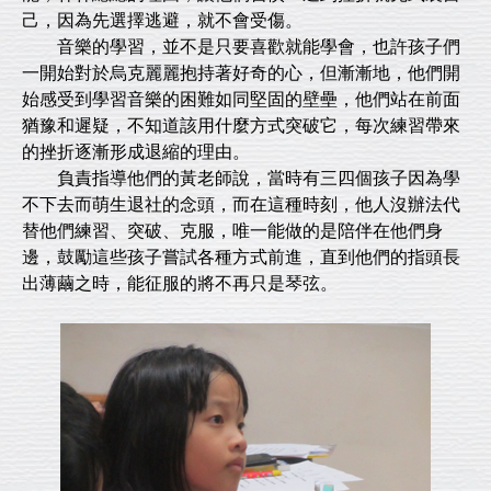
己，因為先選擇逃避，就不會受傷。
音樂的學習，並不是只要喜歡就能學會，也許孩子們
一開始對於烏克麗麗抱持著好奇的心，但漸漸地，他們開
始感受到學習音樂的困難如同堅固的壁壘，他們站在前面
猶豫和遲疑，不知道該用什麼方式突破它，每次練習帶來
的挫折逐漸形成退縮的理由。
負責指導他們的黃老師說，當時有三四個孩子因為學
不下去而萌生退社的念頭，而在這種時刻，他人沒辦法代
替他們練習、突破、克服，唯一能做的是陪伴在他們身
邊，鼓勵這些孩子嘗試各種方式前進，直到他們的指頭長
出薄繭之時，能征服的將不再只是琴弦。